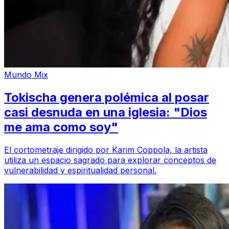
Mundo Mix
Tokischa genera polémica al posar
casi desnuda en una iglesia: "Dios
me ama como soy"
El cortometraje dirigido por Karim Coppola, la artista
utiliza un espacio sagrado para explorar conceptos de
vulnerabilidad y espiritualidad personal.