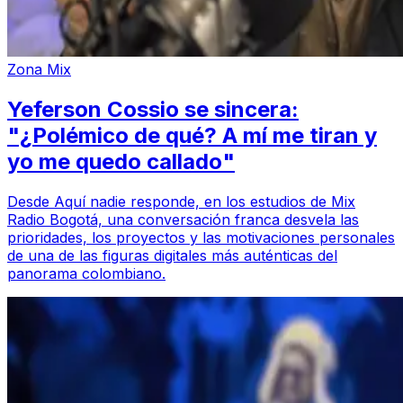
Zona Mix
Yeferson Cossio se sincera:
"¿Polémico de qué? A mí me tiran y
yo me quedo callado"
Desde Aquí nadie responde, en los estudios de Mix
Radio Bogotá, una conversación franca desvela las
prioridades, los proyectos y las motivaciones personales
de una de las figuras digitales más auténticas del
panorama colombiano.