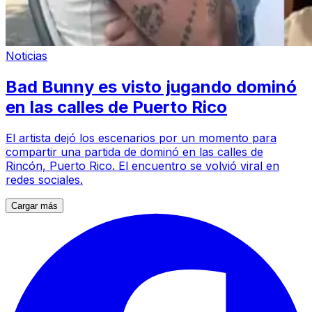
Noticias
Bad Bunny es visto jugando dominó
en las calles de Puerto Rico
El artista dejó los escenarios por un momento para
compartir una partida de dominó en las calles de
Rincón, Puerto Rico. El encuentro se volvió viral en
redes sociales.
Cargar más