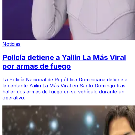
Noticias
Policía detiene a Yailin La Más Viral
por armas de fuego
La Policía Nacional de República Dominicana detiene a
la cantante Yailin La Más Viral en Santo Domingo tras
hallar dos armas de fuego en su vehículo durante un
operativo.