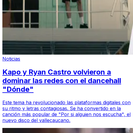
Noticias
Kapo y Ryan Castro volvieron a
dominar las redes con el dancehall
"Dónde"
Este tema ha revolucionado las plataformas digitales con
su ritmo y letras contagiosas. Se ha convertido en la
canción más popular de "Por si alguien nos escucha", el
nuevo disco del vallecaucano.