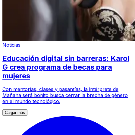
Noticias
Educación digital sin barreras: Karol
G crea programa de becas para
mujeres
Con mentorías, clases y pasantías, la intérprete de
Mañana será bonito busca cerrar la brecha de género
en el mundo tecnológico.
Cargar más