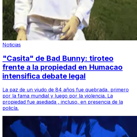
Noticias
"Casita" de Bad Bunny: tiroteo
frente a la propiedad en Humacao
intensifica debate legal
La paz de un viudo de 84 años fue quebrada, primero
por la fama mundial y luego por la violencia. La
propiedad fue asediada , incluso, en presencia de la
policía.