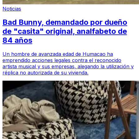
Noticias
Bad Bunny, demandado por dueño
de "casita" original, analfabeto de
84 años
Un hombre de avanzada edad de Humacao ha
emprendido acciones legales contra el reconocido
artista musical y sus empresas, alegando la utilización y
réplica no autorizada de su vivienda.