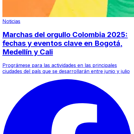
Noticias
Marchas del orgullo Colombia 2025:
fechas y eventos clave en Bogotá,
Medellín y Cali
Prográmese para las actividades en las principales
ciudades del país que se desarrollarán entre junio y julio