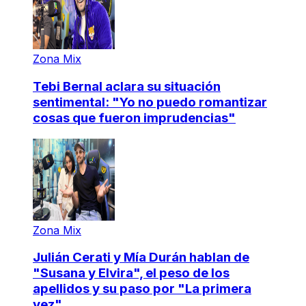
Zona Mix
Tebi Bernal aclara su situación
sentimental: "Yo no puedo romantizar
cosas que fueron imprudencias"
Zona Mix
Julián Cerati y Mía Durán hablan de
"Susana y Elvira", el peso de los
apellidos y su paso por "La primera
vez"