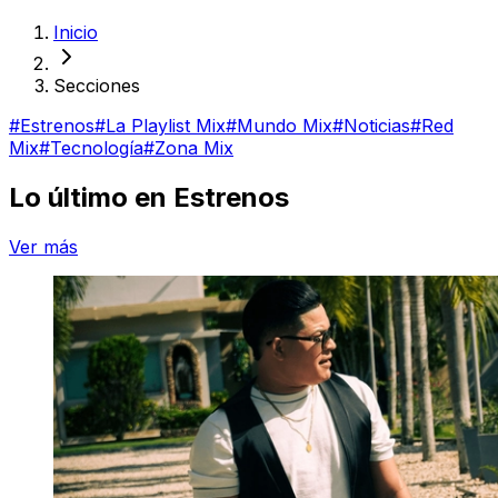
Inicio
Secciones
#
Estrenos
#
La Playlist Mix
#
Mundo Mix
#
Noticias
#
Red
Mix
#
Tecnología
#
Zona Mix
Lo último en
Estrenos
Ver más