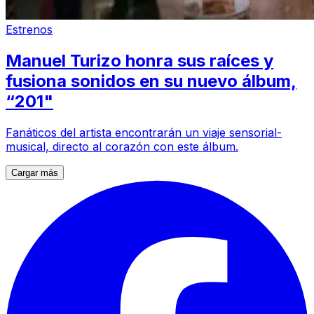
Estrenos
Manuel Turizo honra sus raíces y
fusiona sonidos en su nuevo álbum,
“201"
Fanáticos del artista encontrarán un viaje sensorial-
musical, directo al corazón con este álbum.
Cargar más