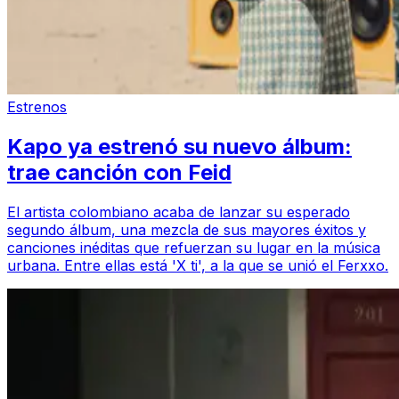
Estrenos
Kapo ya estrenó su nuevo álbum:
trae canción con Feid
El artista colombiano acaba de lanzar su esperado
segundo álbum, una mezcla de sus mayores éxitos y
canciones inéditas que refuerzan su lugar en la música
urbana. Entre ellas está 'X ti', a la que se unió el Ferxxo.