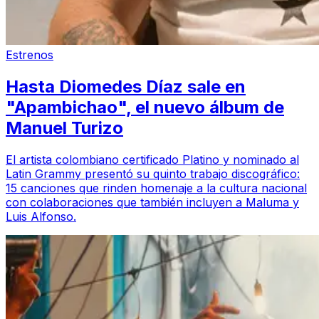
Estrenos
Hasta Diomedes Díaz sale en
"Apambichao", el nuevo álbum de
Manuel Turizo
El artista colombiano certificado Platino y nominado al
Latin Grammy presentó su quinto trabajo discográfico:
15 canciones que rinden homenaje a la cultura nacional
con colaboraciones que también incluyen a Maluma y
Luis Alfonso.