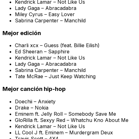
Kendrick Lamar –
Not Like Us
Lady Gaga –
Abracadabra
Miley Cyrus –
Easy Lover
Sabrina Carpenter –
Manchild
Mejor edición
Charli xcx –
Guess (feat. Billie Eilish)
Ed Sheeran –
Sapphire
Kendrick Lamar –
Not Like Us
Lady Gaga –
Abracadabra
Sabrina Carpenter –
Manchild
Tate McRae –
Just Keep Watching
Mejor canción hip-hop
Doechii –
Anxiety
Drake –
Nokia
Eminem ft. Jelly Roll –
Somebody Save Me
GloRilla ft. Sexyy Red –
Whatchu Kno About Me
Kendrick Lamar –
Not Like Us
LL Cool J ft. Eminem –
Murdergram Deux
Travis Scott –
4X4