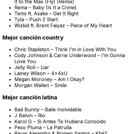
It to the Max (Fly) (Remix)
Rema –
Baby (Is It a Crime)
Tems ft. Asake –
Get It Right
Tyla –
Push 2 Start
Wizkid ft. Brent Faiyaz –
Piece of My Heart
Mejor canción country
Chris Stapleton –
Think I’m in Love With You
Cody Johnson & Carrie Underwood –
I’m Gonna
Love You
Jelly Roll –
Liar
Lainey Wilson –
4x4xU
Megan Moroney –
Am I Okay?
Morgan Wallen –
Smile
Mejor canción latina
Bad Bunny –
Baile Inolvidable
J Balvin –
Rio
Karol G –
Si Antes Te Hubiera Conocido
Peso Pluma –
La Patrulla
Rauw Alejandro & Romeo Santos –
Khé?