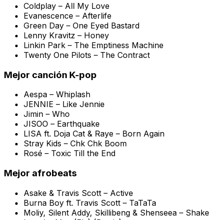
Coldplay –
All My Love
Evanescence –
Afterlife
Green Day –
One Eyed Bastard
Lenny Kravitz –
Honey
Linkin Park –
The Emptiness Machine
Twenty One Pilots –
The Contract
Mejor canción K-pop
Aespa –
Whiplash
JENNIE –
Like Jennie
Jimin –
Who
JISOO –
Earthquake
LISA ft. Doja Cat & Raye –
Born Again
Stray Kids –
Chk Chk Boom
Rosé –
Toxic Till the End
Mejor afrobeats
Asake & Travis Scott –
Active
Burna Boy ft. Travis Scott –
TaTaTa
Moliy, Silent Addy, Skillibeng & Shenseea –
Shake