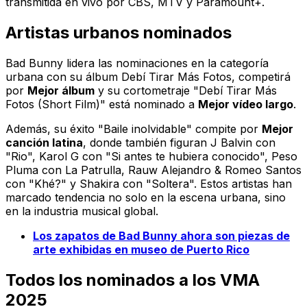
transmitida en vivo por CBS, MTV y Paramount+.
Artistas urbanos nominados
Bad Bunny lidera las nominaciones en la categoría
urbana con su álbum
Debí Tirar Más Fotos
, competirá
por
Mejor álbum
y su cortometraje "Debí Tirar Más
Fotos (Short Film)" está nominado a
Mejor vídeo largo
.
Además, su éxito "Baile inolvidable" compite por
Mejor
canción latina
, donde también figuran J Balvin con
"Rio", Karol G con "Si antes te hubiera conocido", Peso
Pluma con
La Patrulla
, Rauw Alejandro & Romeo Santos
con "Khé?" y Shakira con "Soltera". Estos artistas han
marcado tendencia no solo en la escena urbana, sino
en la industria musical global.
Los zapatos de Bad Bunny ahora son piezas de
arte exhibidas en museo de Puerto Rico
Todos los nominados a los VMA
2025