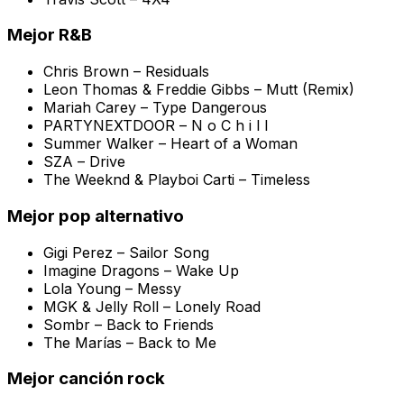
Mejor R&B
Chris Brown –
Residuals
Leon Thomas & Freddie Gibbs –
Mutt (Remix)
Mariah Carey –
Type Dangerous
PARTYNEXTDOOR –
N o C h i l l
Summer Walker –
Heart of a Woman
SZA –
Drive
The Weeknd & Playboi Carti –
Timeless
Mejor pop alternativo
Gigi Perez –
Sailor Song
Imagine Dragons –
Wake Up
Lola Young –
Messy
MGK & Jelly Roll –
Lonely Road
Sombr –
Back to Friends
The Marías –
Back to Me
Mejor canción rock