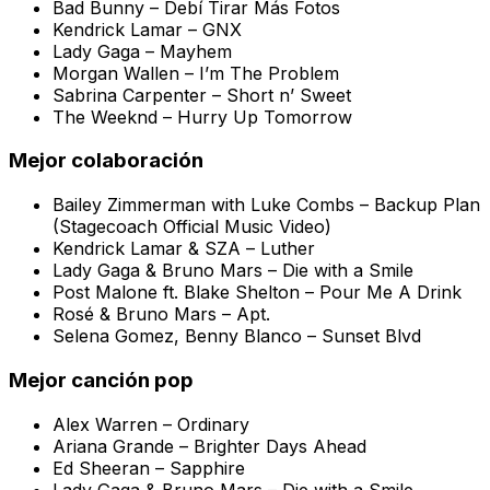
Bad Bunny –
Debí Tirar Más Fotos
Kendrick Lamar –
GNX
Lady Gaga –
Mayhem
Morgan Wallen –
I’m The Problem
Sabrina Carpenter –
Short n’ Sweet
The Weeknd –
Hurry Up Tomorrow
Mejor colaboración
Bailey Zimmerman with Luke Combs –
Backup Plan
(Stagecoach Official Music Video)
Kendrick Lamar & SZA –
Luther
Lady Gaga & Bruno Mars –
Die with a Smile
Post Malone ft. Blake Shelton –
Pour Me A Drink
Rosé & Bruno Mars –
Apt.
Selena Gomez, Benny Blanco –
Sunset Blvd
Mejor canción pop
Alex Warren –
Ordinary
Ariana Grande –
Brighter Days Ahead
Ed Sheeran –
Sapphire
Lady Gaga & Bruno Mars –
Die with a Smile