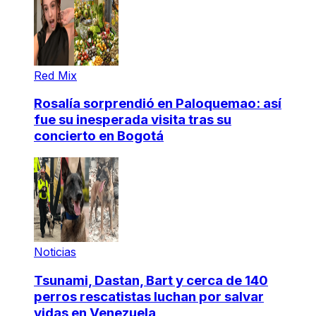
Red Mix
Rosalía sorprendió en Paloquemao: así
fue su inesperada visita tras su
concierto en Bogotá
Noticias
Tsunami, Dastan, Bart y cerca de 140
perros rescatistas luchan por salvar
vidas en Venezuela