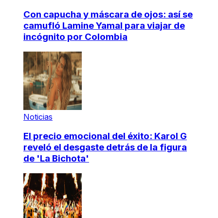
Con capucha y máscara de ojos: así se
camufló Lamine Yamal para viajar de
incógnito por Colombia
Noticias
El precio emocional del éxito: Karol G
reveló el desgaste detrás de la figura
de 'La Bichota'