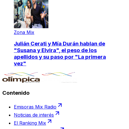
Zona Mix
Julián Cerati y Mía Durán hablan de
"Susana y Elvira", el peso de los
apellidos y su paso por "La primera
vez"
Contenido
Emisoras Mix Radio
Noticias de interés
El Ranking Mix