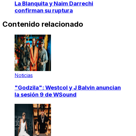
La Blanquita y Naim Darrechi
confirman su ruptura
Contenido relacionado
Noticias
"Godzila": Westcol y J Balvin anuncian
la sesión 9 de WSound