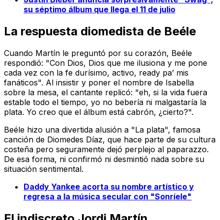
su séptimo álbum que llega el 11 de julio
La respuesta diomedista de Beéle
Cuando Martín le preguntó por su corazón, Beéle
respondió: "Con Dios, Dios que me ilusiona y me pone
cada vez con la fe durísimo, activo, ready pa’ mis
fanáticos". Al insistir y poner el nombre de Isabella
sobre la mesa, el cantante replicó: "eh, si la vida fuera
estable todo el tiempo, yo no bebería ni malgastaría la
plata. Yo creo que el álbum está cabrón, ¿cierto?".
Beéle hizo una divertida alusión a "La plata", famosa
canción de Diomedes Díaz, que hace parte de su cultura
costeña pero seguramente dejó perplejo al paparazzo.
De esa forma, ni confirmó ni desmintió nada sobre su
situación sentimental.
Daddy Yankee acorta su nombre artístico y
regresa a la música secular con "Sonríele"
El indiscreto Jordi Martín