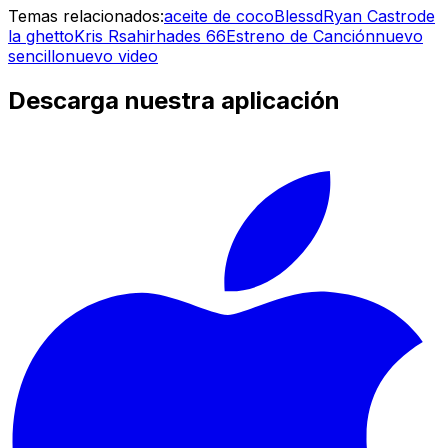
Temas relacionados:
aceite de coco
Blessd
Ryan Castro
de
la ghetto
Kris R
sahir
hades 66
Estreno de Canción
nuevo
sencillo
nuevo video
Descarga nuestra aplicación