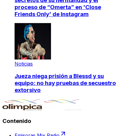
secretos de su hermandad y el
proceso de “Omerta” en 'Close
Friends Only' de Instagram
Noticias
Jueza niega prisión a Blessd y su
equipo: no hay pruebas de secuestro
extorsivo
Contenido
Emisoras Mix Radio