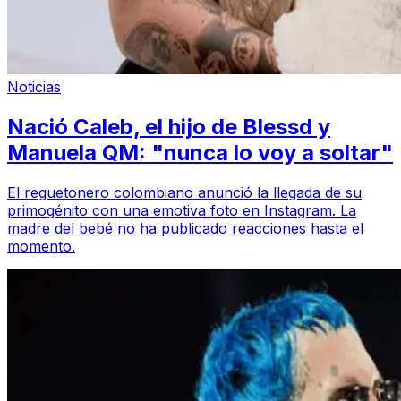
Noticias
Nació Caleb, el hijo de Blessd y
Manuela QM: "nunca lo voy a soltar"
El reguetonero colombiano anunció la llegada de su
primogénito con una emotiva foto en Instagram. La
madre del bebé no ha publicado reacciones hasta el
momento.