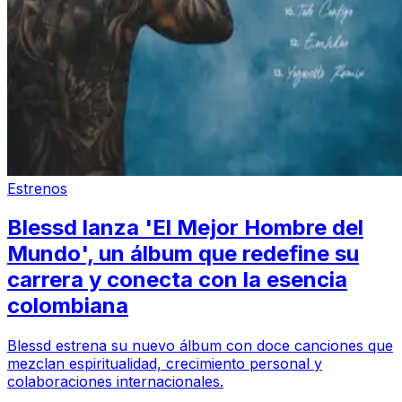
Estrenos
Blessd lanza 'El Mejor Hombre del
Mundo', un álbum que redefine su
carrera y conecta con la esencia
colombiana
Blessd estrena su nuevo álbum con doce canciones que
mezclan espiritualidad, crecimiento personal y
colaboraciones internacionales.