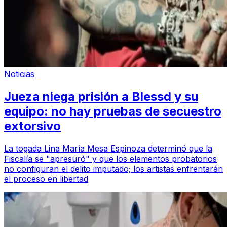
Noticias
Jueza niega prisión a Blessd y su
equipo: no hay pruebas de secuestro
extorsivo
La togada Lina María Mesa Espinoza determinó que la
Fiscalía se "apresuró" y que los elementos probatorios
no configuran el delito imputado; los artistas enfrentarán
el proceso en libertad