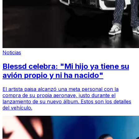
Noticias
Blessd celebra: "Mi hijo ya tiene su
avión propio y ni ha nacido"
El artista paisa alcanzó una meta personal con la
compra de su propia aeronave, justo durante el
lanzamiento de su nuevo álbum. Estos son los detalles
del vehículo.