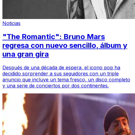
Noticias
"The Romantic": Bruno Mars
regresa con nuevo sencillo, álbum y
una gran gira
Después de una década de espera, el icono pop ha
decidido sorprender a sus seguidores con un triple
anuncio que incluye un tema fresco, un disco completo
y una serie de conciertos por dos continentes.