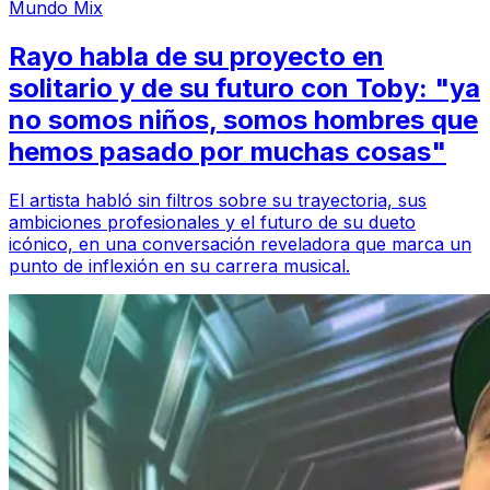
Mundo Mix
Rayo habla de su proyecto en
solitario y de su futuro con Toby: "ya
no somos niños, somos hombres que
hemos pasado por muchas cosas"
El artista habló sin filtros sobre su trayectoria, sus
ambiciones profesionales y el futuro de su dueto
icónico, en una conversación reveladora que marca un
punto de inflexión en su carrera musical.