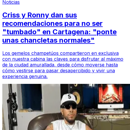
Noticias
Criss y Ronny dan sus
recomendaciones para no ser
"tumbado" en Cartagena: "ponte
unas chancletas normales"
Los gemelos champetúos compartieron en exclusiva
con nuestra cabina las claves para disfrutar al máximo
de la ciudad amurallada, desde cómo moverse hasta
cómo vestirse para pasar desapercibido y vivir una
experiencia genuina.