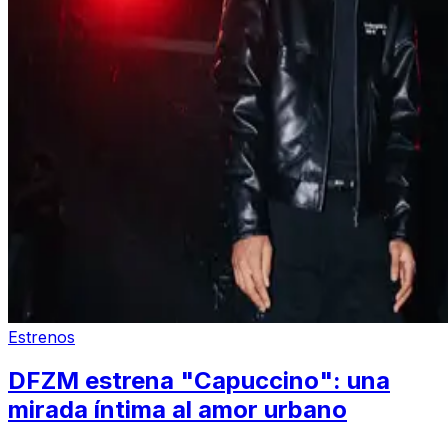
Estrenos
DFZM estrena "Capuccino": una
mirada íntima al amor urbano