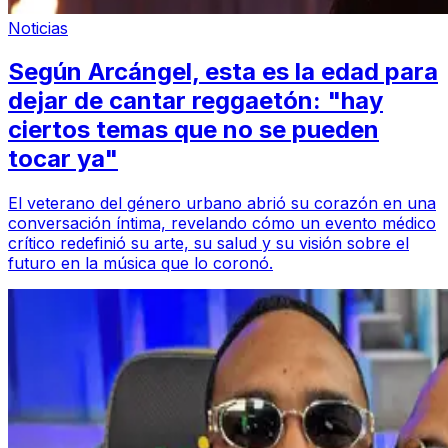
Noticias
Según Arcángel, esta es la edad para
dejar de cantar reggaetón: "hay
ciertos temas que no se pueden
tocar ya"
El veterano del género urbano abrió su corazón en una
conversación íntima, revelando cómo un evento médico
crítico redefinió su arte, su salud y su visión sobre el
futuro en la música que lo coronó.