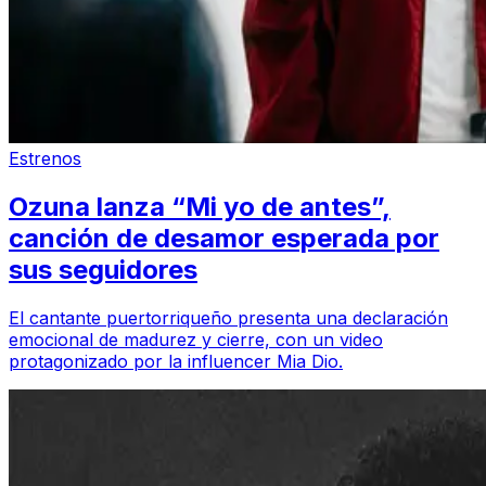
Estrenos
Ozuna lanza “Mi yo de antes”,
canción de desamor esperada por
sus seguidores
El cantante puertorriqueño presenta una declaración
emocional de madurez y cierre, con un video
protagonizado por la influencer Mia Dio.