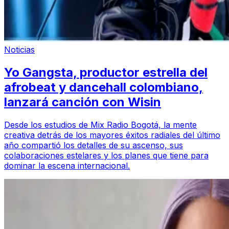
Noticias
Yo Gangsta, productor estrella del
afrobeat y dancehall colombiano,
lanzará canción con Wisin
Desde los estudios de Mix Radio Bogotá, la mente
creativa detrás de los mayores éxitos radiales del último
año compartió los detalles de su ascenso, sus
colaboraciones estelares y los planes que tiene para
dominar la escena internacional.