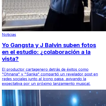
Noticias
Yo Gangsta y J Balvin suben fotos
en el estudio: ¿colaboración a la
vista?
El productor cartagenero detrás de éxitos como
"Ohnana" y "Sanka" compartió un revelador post en
redes sociales junto al ícono paisa, avivando la
expectativa por un próximo lanzamiento musical.