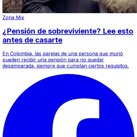
Zona Mix
¿Pensión de sobreviviente? Lee esto
antes de casarte
En Colombia, las parejas de una persona que murió
pueden recibir una pensión para no quedar
desamparada, siempre que cumplan ciertos requisitos.