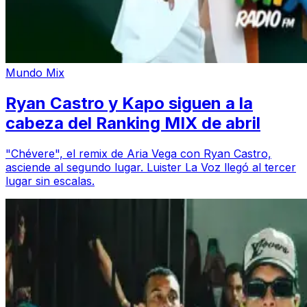
Mundo Mix
Ryan Castro y Kapo siguen a la
cabeza del Ranking MIX de abril
"Chévere", el remix de Aria Vega con Ryan Castro,
asciende al segundo lugar. Luister La Voz llegó al tercer
lugar sin escalas.