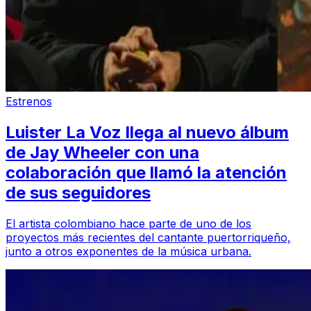
Estrenos
Luister La Voz llega al nuevo álbum
de Jay Wheeler con una
colaboración que llamó la atención
de sus seguidores
El artista colombiano hace parte de uno de los
proyectos más recientes del cantante puertorriqueño,
junto a otros exponentes de la música urbana.