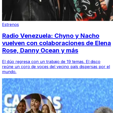
Estrenos
Radio Venezuela: Chyno y Nacho
vuelven con colaboraciones de Elena
Rose, Danny Ocean y más
El dúo regresa con un trabajo de 19 temas. El disco
reúne un coro de voces del vecino país dispersas por el
mundo.