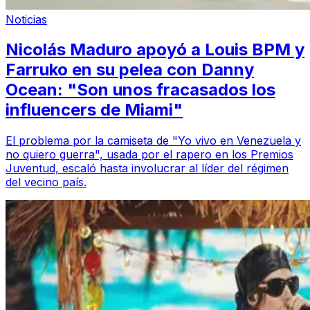
Noticias
Nicolás Maduro apoyó a Louis BPM y
Farruko en su pelea con Danny
Ocean: "Son unos fracasados los
influencers de Miami"
El problema por la camiseta de "Yo vivo en Venezuela y
no quiero guerra", usada por el rapero en los Premios
Juventud, escaló hasta involucrar al líder del régimen
del vecino país.