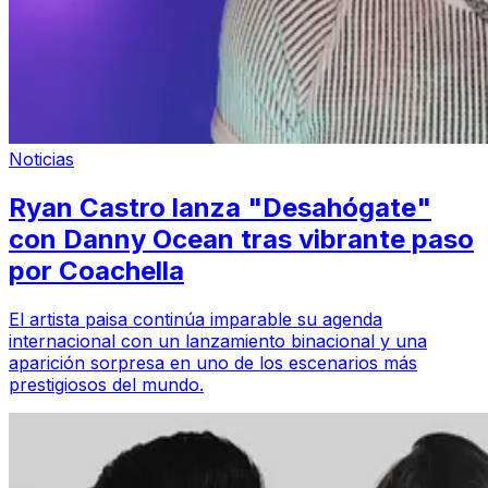
Noticias
Ryan Castro lanza "Desahógate"
con Danny Ocean tras vibrante paso
por Coachella
El artista paisa continúa imparable su agenda
internacional con un lanzamiento binacional y una
aparición sorpresa en uno de los escenarios más
prestigiosos del mundo.