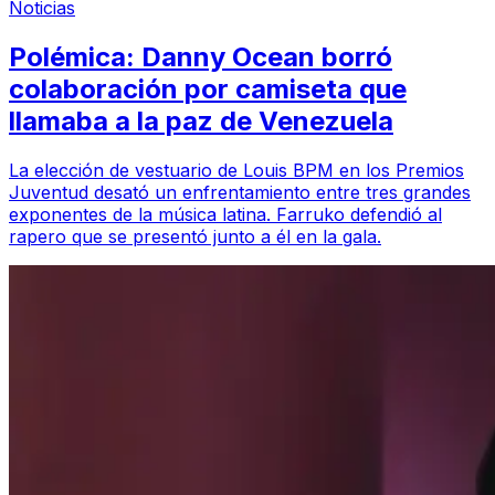
Noticias
Polémica: Danny Ocean borró
colaboración por camiseta que
llamaba a la paz de Venezuela
La elección de vestuario de Louis BPM en los Premios
Juventud desató un enfrentamiento entre tres grandes
exponentes de la música latina. Farruko defendió al
rapero que se presentó junto a él en la gala.