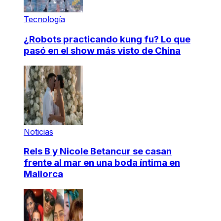
Tecnología
¿Robots practicando kung fu? Lo que
pasó en el show más visto de China
Noticias
Rels B y Nicole Betancur se casan
frente al mar en una boda íntima en
Mallorca