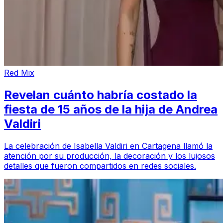
Red Mix
Revelan cuánto habría costado la
fiesta de 15 años de la hija de Andrea
Valdiri
La celebración de Isabella Valdiri en Cartagena llamó la
atención por su producción, la decoración y los lujosos
detalles que fueron compartidos en redes sociales.