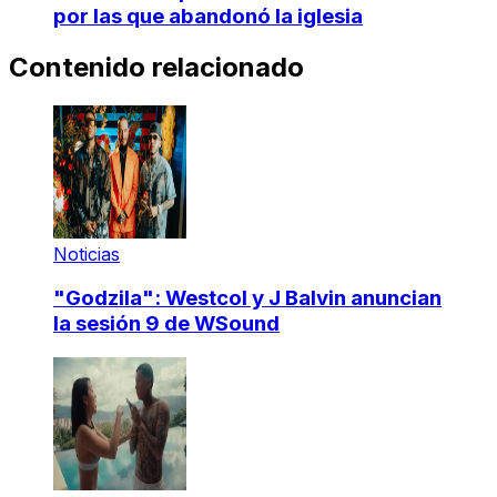
por las que abandonó la iglesia
Contenido relacionado
Noticias
"Godzila": Westcol y J Balvin anuncian
la sesión 9 de WSound