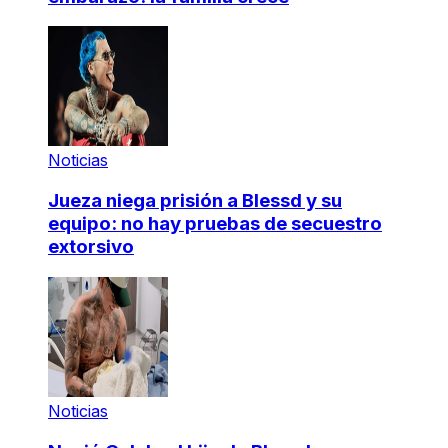
Noticias
Jueza niega prisión a Blessd y su
equipo: no hay pruebas de secuestro
extorsivo
Noticias