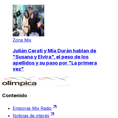
Zona Mix
Julián Cerati y Mía Durán hablan de
"Susana y Elvira", el peso de los
apellidos y su paso por "La primera
vez"
Contenido
Emisoras Mix Radio
Noticias de interés