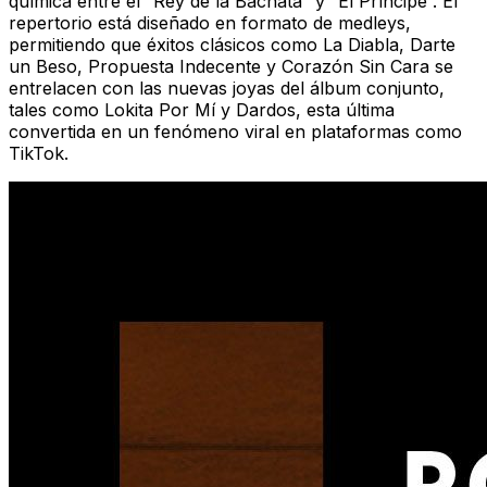
química entre el “Rey de la Bachata” y “El Príncipe”. El
repertorio está diseñado en formato de
medleys
,
permitiendo que éxitos clásicos como
La Diabla
,
Darte
un Beso
,
Propuesta Indecente
y
Corazón Sin Cara
se
entrelacen con las nuevas joyas del álbum conjunto,
tales como
Lokita Por Mí
y
Dardos
, esta última
convertida en un fenómeno viral en plataformas como
TikTok.