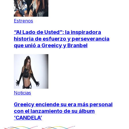
Estrenos
“Al Lado de Usted”: la inspiradora
historia de esfuerzo y perseverancia
que unió a Greeicy y Branbel
Noticias
Greeicy enciende su era más personal
con el lanzamiento de su álbum
‘CANDELA’