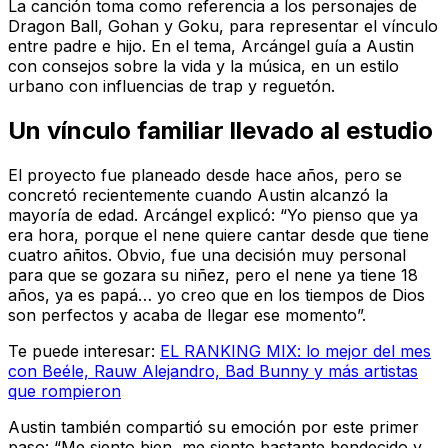
La canción toma como referencia a los personajes de
Dragon Ball, Gohan y Goku, para representar el vínculo
entre padre e hijo. En el tema, Arcángel guía a Austin
con consejos sobre la vida y la música, en un estilo
urbano con influencias de trap y reguetón.
Un vínculo familiar llevado al estudio
El proyecto fue planeado desde hace años, pero se
concretó recientemente cuando Austin alcanzó la
mayoría de edad. Arcángel explicó: “Yo pienso que ya
era hora, porque el nene quiere cantar desde que tiene
cuatro añitos. Obvio, fue una decisión muy personal
para que se gozara su niñez, pero el nene ya tiene 18
años, ya es papá… yo creo que en los tiempos de Dios
son perfectos y acaba de llegar ese momento”.
Te puede interesar:
EL RANKING MIX: lo mejor del mes
con Beéle, Rauw Alejandro, Bad Bunny y más artistas
que rompieron
Austin también compartió su emoción por este primer
paso: “Me siento bien, me siento bastante bendecido y