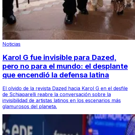
Noticias
Karol G fue invisible para Dazed,
pero no para el mundo: el desplante
que encendió la defensa latina
El olvido de la revista Dazed hacia Karol G en el desfile
de Schiaparelli reabre la conversación sobre la
invisibilidad de artistas latinos en los escenarios más
glamurosos del planeta.