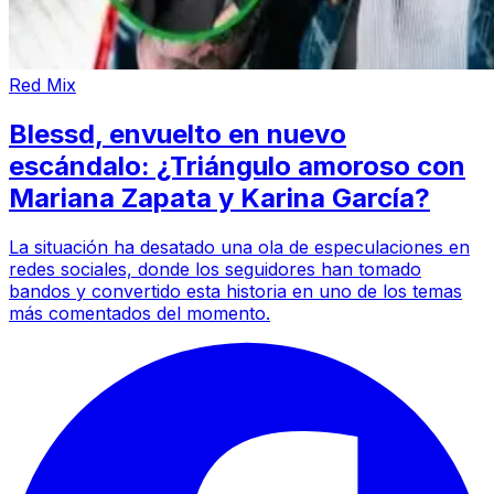
Red Mix
Blessd, envuelto en nuevo
escándalo: ¿Triángulo amoroso con
Mariana Zapata y Karina García?
La situación ha desatado una ola de especulaciones en
redes sociales, donde los seguidores han tomado
bandos y convertido esta historia en uno de los temas
más comentados del momento.