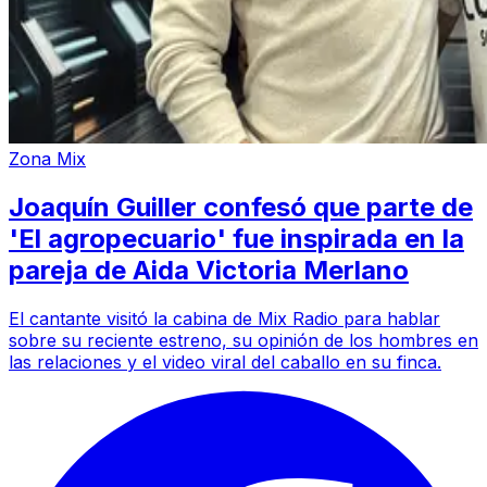
Zona Mix
Joaquín Guiller confesó que parte de
'El agropecuario' fue inspirada en la
pareja de Aida Victoria Merlano
El cantante visitó la cabina de Mix Radio para hablar
sobre su reciente estreno, su opinión de los hombres en
las relaciones y el video viral del caballo en su finca.