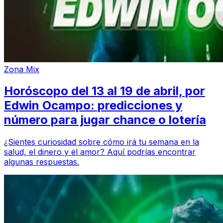
Zona Mix
Horóscopo del 13 al 19 de abril, por
Edwin Ocampo: predicciones y
número para jugar chance o lotería
¿Sientes curiosidad sobre cómo irá tu semana en la
salud, el dinero y el amor? Aquí podrías encontrar
algunas respuestas.