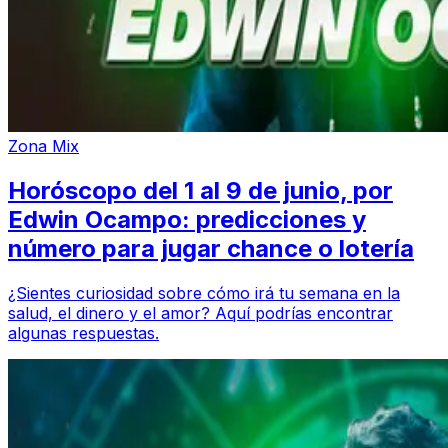
Zona Mix
Horóscopo del 1 al 9 de junio, por
Edwin Ocampo: predicciones y
número para jugar chance o lotería
¿Sientes curiosidad sobre cómo irá tu semana en la
salud, el dinero y el amor? Aquí podrías encontrar
algunas respuestas.