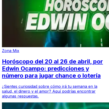
Zona Mix
Horóscopo del 20 al 26 de abril, por
Edwin Ocampo: predicciones y
número para jugar chance o lotería
¿Sientes curiosidad sobre cómo irá tu semana en la
salud, el dinero y el amor? Aquí podrías encontrar
algunas respuestas.