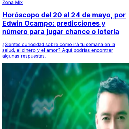
Zona Mix
Horóscopo del 20 al 24 de mayo, por
Edwin Ocampo: predicciones y
número para jugar chance o lotería
¿Sientes curiosidad sobre cómo irá tu semana en la
salud, el dinero y el amor? Aquí podrías encontrar
algunas respuestas.