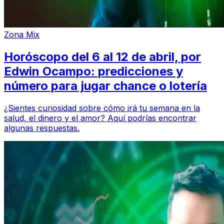
Zona Mix
Horóscopo del 6 al 12 de abril, por
Edwin Ocampo: predicciones y
número para jugar chance o lotería
¿Sientes curiosidad sobre cómo irá tu semana en la
salud, el dinero y el amor? Aquí podrías encontrar
algunas respuestas.