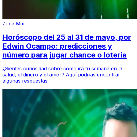
Zona Mix
Horóscopo del 25 al 31 de mayo, por
Edwin Ocampo: predicciones y
número para jugar chance o lotería
¿Sientes curiosidad sobre cómo irá tu semana en la
salud, el dinero y el amor? Aquí podrías encontrar
algunas respuestas.