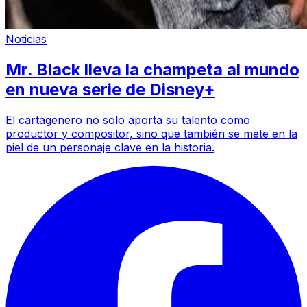
Noticias
Mr. Black lleva la champeta al mundo
en nueva serie de Disney+
El cartagenero no solo aporta su talento como
productor y compositor, sino que también se mete en la
piel de un personaje clave en la historia.