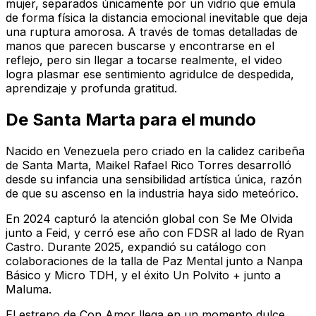
mujer, separados únicamente por un vidrio que emula
de forma física la distancia emocional inevitable que deja
una ruptura amorosa. A través de tomas detalladas de
manos que parecen buscarse y encontrarse en el
reflejo, pero sin llegar a tocarse realmente, el video
logra plasmar ese sentimiento agridulce de despedida,
aprendizaje y profunda gratitud.
De Santa Marta para el mundo
Nacido en Venezuela pero criado en la calidez caribeña
de Santa Marta, Maikel Rafael Rico Torres desarrolló
desde su infancia una sensibilidad artística única, razón
de que su ascenso en la industria haya sido meteórico.
En 2024 capturó la atención global con
Se Me Olvida
junto a Feid, y cerró ese año con
FDSR
al lado de Ryan
Castro. Durante 2025, expandió su catálogo con
colaboraciones de la talla de
Paz Mental
junto a Nanpa
Básico y Micro TDH, y el éxito
Un Polvito +
junto a
Maluma.
El estreno de
Con Amor
llega en un momento dulce,