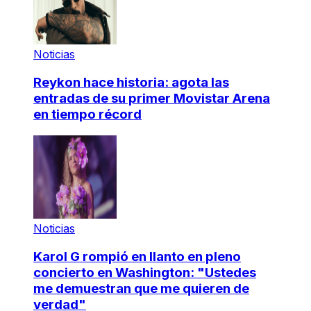
Noticias
Reykon hace historia: agota las
entradas de su primer Movistar Arena
en tiempo récord
Noticias
Karol G rompió en llanto en pleno
concierto en Washington: "Ustedes
me demuestran que me quieren de
verdad"