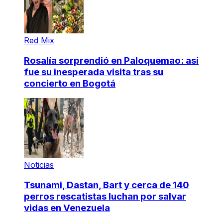
Red Mix
Rosalía sorprendió en Paloquemao: así
fue su inesperada visita tras su
concierto en Bogotá
Noticias
Tsunami, Dastan, Bart y cerca de 140
perros rescatistas luchan por salvar
vidas en Venezuela