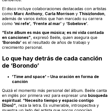
El disco incluye colaboraciones destacadas con artistas
como
Marc Anthony
,
Carla Morrison
y
Thisizlondon
,
además de varios éxitos que han marcado su carrera
como
‘mi refe’
,
‘Frente al mar’
y
‘Sobelove’
.
“Este álbum es más que música; es mi vida contada
en canciones”
, expresó Beéle, quien asegura que
‘Borondo’
es el resultado de años de trabajo y
crecimiento personal.
Lo que hay detrás de cada canción
de ‘Borondo’
'Time and space' – Una oración en forma de
canción
Quizá el momento más personal del álbum. Beéle canta
en inglés por primera vez para expresar una
búsqueda
espiritual
.
“Necesito tiempo y espacio contigo
(Dios)”
, reza la letra. Es vulnerable, introspectiva y
muestra un lado del artista que pocos conocían.