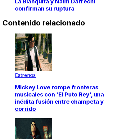
La Blanquita y Naim Darrechi
confirman su ruptura
Contenido relacionado
Estrenos
Mickey Love rompe fronteras
musicales con 'El Puto Rey', una
inédita fusión entre champeta y
corrido