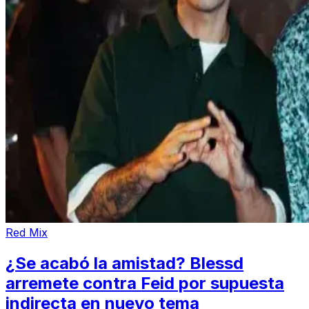
Red Mix
¿Se acabó la amistad? Blessd
arremete contra Feid por supuesta
indirecta en nuevo tema