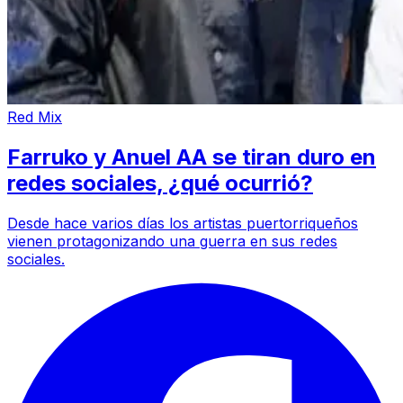
Red Mix
Farruko y Anuel AA se tiran duro en
redes sociales, ¿qué ocurrió?
Desde hace varios días los artistas puertorriqueños
vienen protagonizando una guerra en sus redes
sociales.