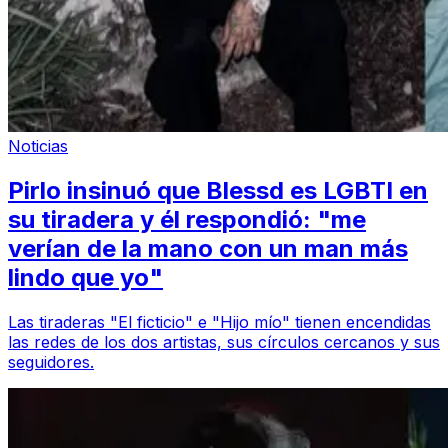
Noticias
Pirlo insinuó que Blessd es LGBTI en
su tiradera y él respondió: "me
verían de la mano con un man más
lindo que yo"
Las tiraderas "El ficticio" e "Hijo mío" tienen encendidas
las redes de los dos artistas, sus círculos cercanos y sus
seguidores.