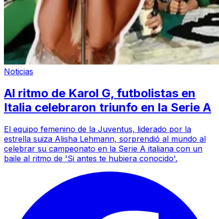
Noticias
Al ritmo de Karol G, futbolistas en
Italia celebraron triunfo en la Serie A
El equipo femenino de la Juventus, liderado por la
estrella suiza Alisha Lehmann, sorprendió al mundo al
celebrar su campeonato en la Serie A italiana con un
baile al ritmo de 'Si antes te hubiera conocido'.