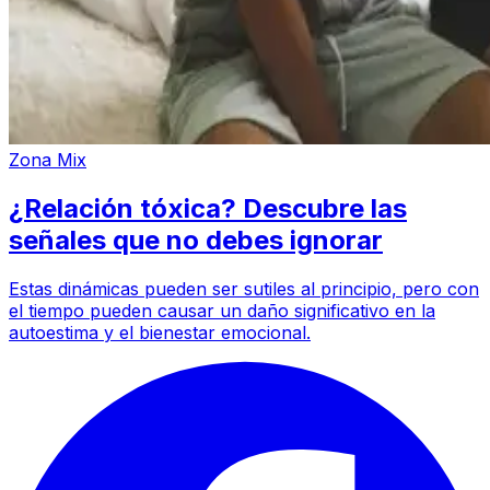
Zona Mix
¿Relación tóxica? Descubre las
señales que no debes ignorar
Estas dinámicas pueden ser sutiles al principio, pero con
el tiempo pueden causar un daño significativo en la
autoestima y el bienestar emocional.