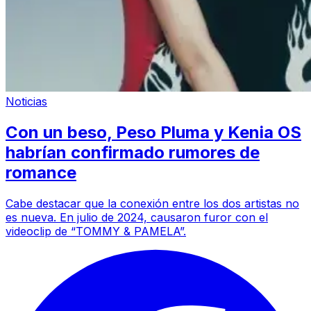
Noticias
Con un beso, Peso Pluma y Kenia OS
habrían confirmado rumores de
romance
Cabe destacar que la conexión entre los dos artistas no
es nueva. En julio de 2024, causaron furor con el
videoclip de “TOMMY & PAMELA”.