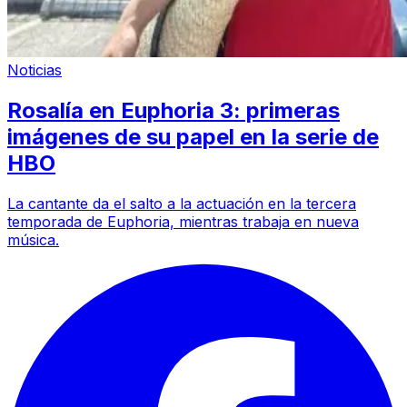
Noticias
Rosalía en Euphoria 3: primeras
imágenes de su papel en la serie de
HBO
La cantante da el salto a la actuación en la tercera
temporada de Euphoria, mientras trabaja en nueva
música.