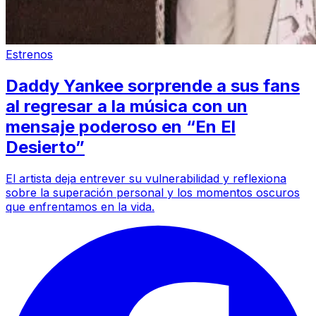
Estrenos
Daddy Yankee sorprende a sus fans
al regresar a la música con un
mensaje poderoso en “En El
Desierto”
El artista deja entrever su vulnerabilidad y reflexiona
sobre la superación personal y los momentos oscuros
que enfrentamos en la vida.