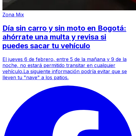
Zona Mix
Día sin carro y sin moto en Bogotá:
ahórrate una multa y revisa si
puedes sacar tu vehículo
El jueves 6 de febrero, entre 5 de la mañana y 9 de la
noche, no estará permitido transitar en cualquier
vehículo.La siguiente información podría evitar que se
lleven tu "nave" a los patios.