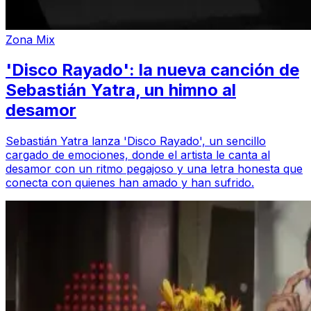
Zona Mix
'Disco Rayado': la nueva canción de
Sebastián Yatra, un himno al
desamor
Sebastián Yatra lanza 'Disco Rayado', un sencillo
cargado de emociones, donde el artista le canta al
desamor con un ritmo pegajoso y una letra honesta que
conecta con quienes han amado y han sufrido.