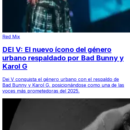
Red Mix
DEI V: El nuevo ícono del género
urbano respaldado por Bad Bunny y
Karol G
Dei V conquista el género urbano con el respaldo de
Bad Bunny y Karol G, posicionándose como una de las
voces más prometedoras del 2025.