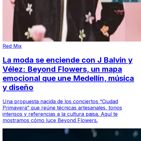
Red Mix
La moda se enciende con J Balvin y
Vélez: Beyond Flowers, un mapa
emocional que une Medellín, música
y diseño
Una propuesta nacida de los conciertos “Ciudad
Primavera” que reúne técnicas artesanales, tonos
intensos y referencias a la cultura paisa. Aquí te
mostramos cómo luce Beyond Flowers.